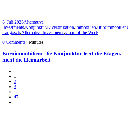
6. Juli 2026
Alternative
Investments
,
Konjunktur
,
Diversifikation
,
Immobilien
,
Büroimmobilien
C
Langosch
,
Alternative Investments
,
Chart of the Week
0 Comments
4 Minutes
Büroimmobilien: Die Konjunktur leert die Etagen,
nicht die Heimarbeit
1
2
3
…
47