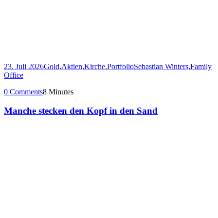
23. Juli 2026
Gold
,
Aktien
,
Kirche
,
Portfolio
Sebastian Winters
,
Family
Office
0 Comments
8 Minutes
Manche stecken den Kopf in den Sand