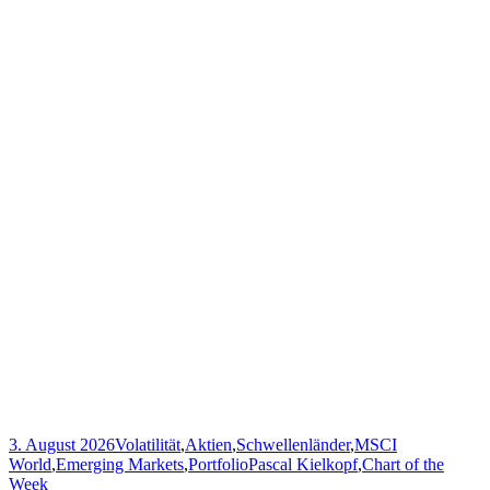
3. August 2026
Volatilität
,
Aktien
,
Schwellenländer
,
MSCI
World
,
Emerging Markets
,
Portfolio
Pascal Kielkopf
,
Chart of the
Week