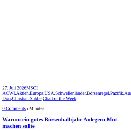
27. Juli 2026
MSCI
ACWI
,
Aktien
,
Europa
,
USA
,
Schwellenländer
,
Börsenregel
,
Pazifik
,
Aus
Dörr
,
Christian Subbe
,
Chart of the Week
0 Comments
5 Minutes
Warum ein gutes Börsenhalbjahr Anlegern Mut
machen sollte