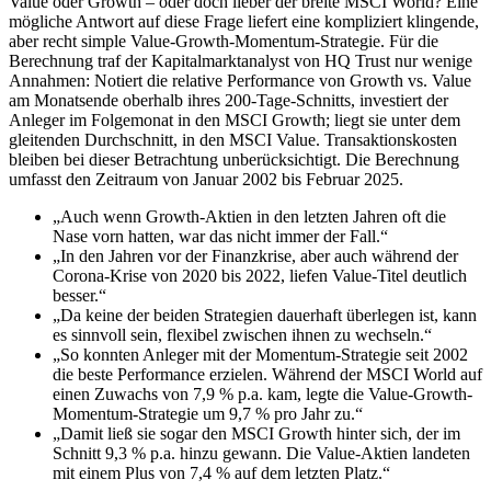
Value oder Growth – oder doch lieber der breite MSCI World? Eine
mögliche Antwort auf diese Frage liefert eine kompliziert klingende,
aber recht simple Value-Growth-Momentum-Strategie. Für die
Berechnung traf der Kapitalmarktanalyst von HQ Trust nur wenige
Annahmen: Notiert die relative Performance von Growth vs. Value
am Monatsende oberhalb ihres 200-Tage-Schnitts, investiert der
Anleger im Folgemonat in den MSCI Growth; liegt sie unter dem
gleitenden Durchschnitt, in den MSCI Value. Transaktionskosten
bleiben bei dieser Betrachtung unberücksichtigt. Die Berechnung
umfasst den Zeitraum von Januar 2002 bis Februar 2025.
„Auch wenn Growth-Aktien in den letzten Jahren oft die
Nase vorn hatten, war das nicht immer der Fall.“
„In den Jahren vor der Finanzkrise, aber auch während der
Corona-Krise von 2020 bis 2022, liefen Value-Titel deutlich
besser.“
„Da keine der beiden Strategien dauerhaft überlegen ist, kann
es sinnvoll sein, flexibel zwischen ihnen zu wechseln.“
„So konnten Anleger mit der Momentum-Strategie seit 2002
die beste Performance erzielen. Während der MSCI World auf
einen Zuwachs von 7,9 % p.a. kam, legte die Value-Growth-
Momentum-Strategie um 9,7 % pro Jahr zu.“
„Damit ließ sie sogar den MSCI Growth hinter sich, der im
Schnitt 9,3 % p.a. hinzu gewann. Die Value-Aktien landeten
mit einem Plus von 7,4 % auf dem letzten Platz.“