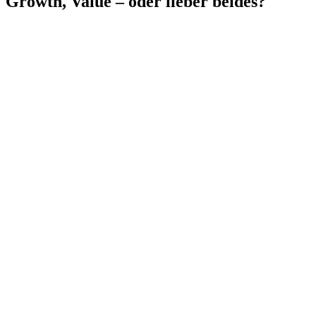
Growth,
Value
–
oder
lieber
beides?