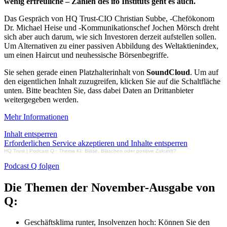
wenig erfreuliche – Zahlen des ifo Instituts geht es auch.
Das Gespräch von HQ Trust-CIO Christian Subbe, -Chefökonom
Dr. Michael Heise und -Kommunikationschef Jochen Mörsch dreht
sich aber auch darum, wie sich Investoren derzeit aufstellen sollen.
Um Alternativen zu einer passiven Abbildung des Weltaktienindex,
um einen Haircut und neuhessische Börsenbegriffe.
Sie sehen gerade einen Platzhalterinhalt von
SoundCloud
. Um auf
den eigentlichen Inhalt zuzugreifen, klicken Sie auf die Schaltfläche
unten. Bitte beachten Sie, dass dabei Daten an Drittanbieter
weitergegeben werden.
Mehr Informationen
Inhalt entsperren
Erforderlichen Service akzeptieren und Inhalte entsperren
HQ Trust | Podcast Q
·
Thema KI: Blase, Bläschen oder positive Zukunft?
Podcast Q folgen
Die Themen der November-Ausgabe von
Q:
Geschäftsklima runter, Insolvenzen hoch: Können Sie den