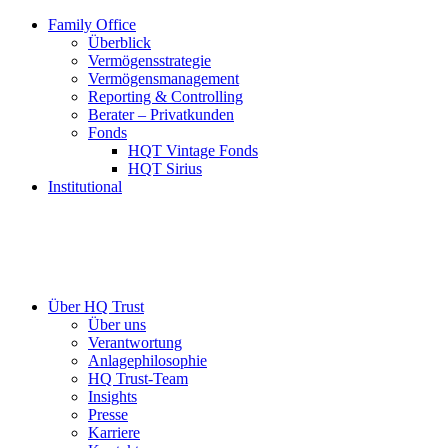
Family Office
Überblick
Vermögensstrategie
Vermögensmanagement
Reporting & Controlling
Berater – Privatkunden
Fonds
HQT Vintage Fonds
HQT Sirius
Institutional
Über HQ Trust
Über uns
Verantwortung
Anlagephilosophie
HQ Trust-Team
Insights
Presse
Karriere