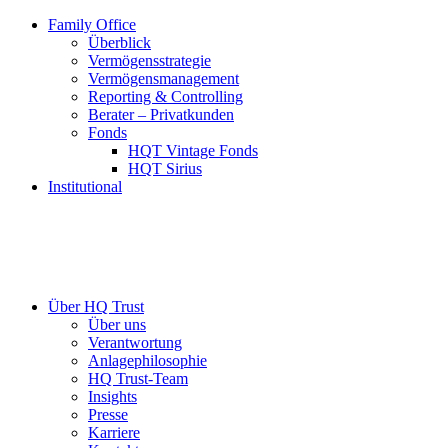
Family Office
Überblick
Vermögensstrategie
Vermögensmanagement
Reporting & Controlling
Berater – Privatkunden
Fonds
HQT Vintage Fonds
HQT Sirius
Institutional
Über HQ Trust
Über uns
Verantwortung
Anlagephilosophie
HQ Trust-Team
Insights
Presse
Karriere