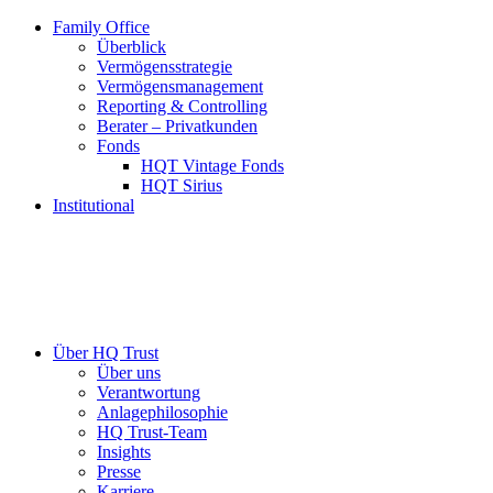
Family Office
Überblick
Vermögensstrategie
Vermögensmanagement
Reporting & Controlling
Berater – Privatkunden
Fonds
HQT Vintage Fonds
HQT Sirius
Institutional
Über HQ Trust
Über uns
Verantwortung
Anlagephilosophie
HQ Trust-Team
Insights
Presse
Karriere